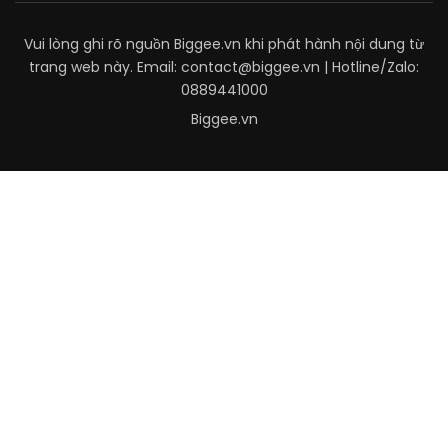
Vui lòng ghi rõ nguồn Biggee.vn khi phát hành nội dung từ
trang web này. Email: contact@biggee.vn | Hotline/Zalo:
0889441000
Biggee.vn