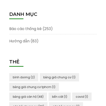
cho:
DANH MỤC
Báo cáo thống kê
(253)
Hướng dẫn
(83)
THẺ
bình dương
(2)
bảng giá chung cư
(1)
bảng giá chung cư tphcm
(1)
bảng giá căn hộ
(48)
bến cát
(1)
covid
(1)