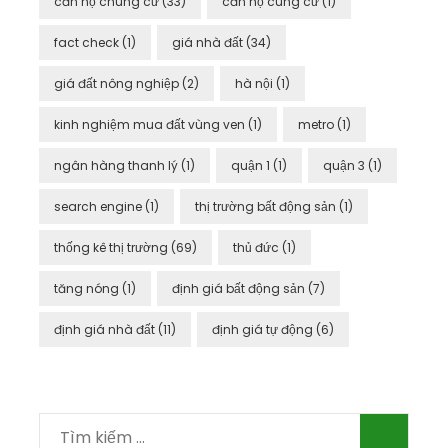
căn hộ chung cư
(33)
căn hộ cung cư
(1)
fact check
(1)
giá nhà đất
(34)
giá đất nông nghiệp
(2)
hà nội
(1)
kinh nghiệm mua đất vùng ven
(1)
metro
(1)
ngân hàng thanh lý
(1)
quận 1
(1)
quận 3
(1)
search engine
(1)
thị trường bất động sản
(1)
thống kê thị trường
(69)
thủ đức
(1)
tăng nóng
(1)
định giá bất động sản
(7)
định giá nhà đất
(11)
định giá tự động
(6)
Tìm