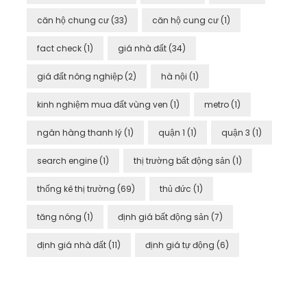
căn hộ chung cư
(33)
căn hộ cung cư
(1)
fact check
(1)
giá nhà đất
(34)
giá đất nông nghiệp
(2)
hà nội
(1)
kinh nghiệm mua đất vùng ven
(1)
metro
(1)
ngân hàng thanh lý
(1)
quận 1
(1)
quận 3
(1)
search engine
(1)
thị trường bất động sản
(1)
thống kê thị trường
(69)
thủ đức
(1)
tăng nóng
(1)
định giá bất động sản
(7)
định giá nhà đất
(11)
định giá tự động
(6)