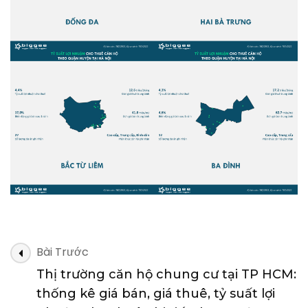
Điều
Bài Trước
hướng
Thị trường căn hộ chung cư tại TP HCM:
bài
thống kê giá bán, giá thuê, tỷ suất lợi