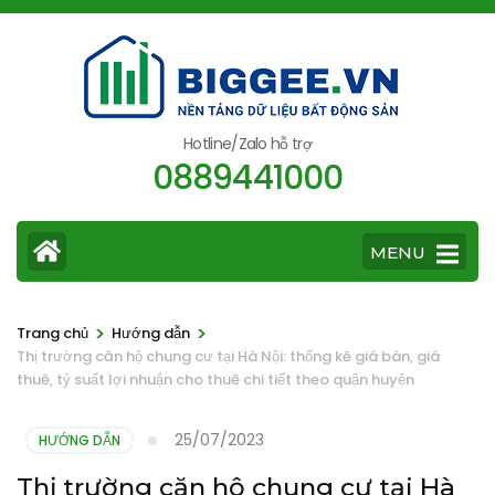
Bỏ
qua
và
tới
nội
Hotline/Zalo hỗ trợ
0889441000
dung
(ấn
Enter)
MENU
>
>
Trang chủ
Hướng dẫn
Thị trường căn hộ chung cư tại Hà Nội: thống kê giá bán, giá
thuê, tỷ suất lợi nhuận cho thuê chi tiết theo quận huyện
25/07/2023
HƯỚNG DẪN
Thị trường căn hộ chung cư tại Hà