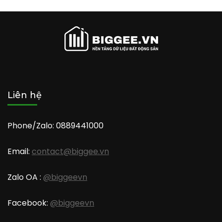
Liên hệ
Phone/Zalo: 0889441000
Email:
contact@biggee.vn
Zalo OA :
@biggeevn
Facebook:
@biggeevn