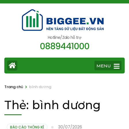
Bỏ
qua
và
tới
nội
Hotline/Zalo hỗ trợ
0889441000
dung
(ấn
Enter)
MENU
>
Trang chủ
bình dương
Thẻ:
bình dương
30/07/2026
BÁO CÁO THỐNG KÊ