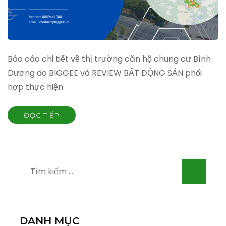
Báo cáo chi tiết về thị trường căn hộ chung cư Bình
Dương do BIGGEE và REVIEW BẤT ĐỘNG SẢN phối
hợp thực hiện
ĐỌC TIẾP
Tìm
kiếm
cho:
DANH MỤC