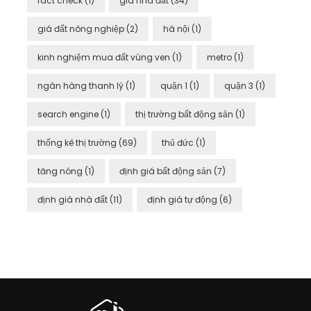
fact check
(1)
giá nhà đất
(34)
giá đất nông nghiệp
(2)
hà nội
(1)
kinh nghiệm mua đất vùng ven
(1)
metro
(1)
ngân hàng thanh lý
(1)
quận 1
(1)
quận 3
(1)
search engine
(1)
thị trường bất động sản
(1)
thống kê thị trường
(69)
thủ đức
(1)
tăng nóng
(1)
định giá bất động sản
(7)
định giá nhà đất
(11)
định giá tự động
(6)