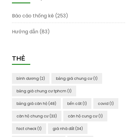
Báo cáo thống kê
(253)
Hướng dẫn
(83)
THẺ
bình dương
(2)
bảng giá chung cư
(1)
bảng giá chung cư tphcm
(1)
bảng giá căn hộ
(48)
bến cát
(1)
covid
(1)
căn hộ chung cư
(33)
căn hộ cung cư
(1)
fact check
(1)
giá nhà đất
(34)