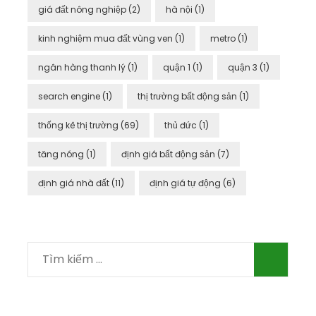
giá đất nông nghiệp
(2)
hà nội
(1)
kinh nghiệm mua đất vùng ven
(1)
metro
(1)
ngân hàng thanh lý
(1)
quận 1
(1)
quận 3
(1)
search engine
(1)
thị trường bất động sản
(1)
thống kê thị trường
(69)
thủ đức
(1)
tăng nóng
(1)
định giá bất động sản
(7)
định giá nhà đất
(11)
định giá tự động
(6)
Tìm
kiếm
cho: