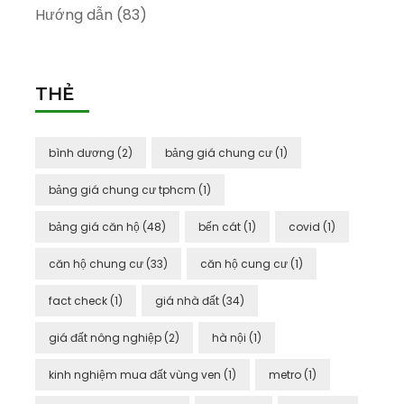
Hướng dẫn
(83)
THẺ
bình dương
(2)
bảng giá chung cư
(1)
bảng giá chung cư tphcm
(1)
bảng giá căn hộ
(48)
bến cát
(1)
covid
(1)
căn hộ chung cư
(33)
căn hộ cung cư
(1)
fact check
(1)
giá nhà đất
(34)
giá đất nông nghiệp
(2)
hà nội
(1)
kinh nghiệm mua đất vùng ven
(1)
metro
(1)