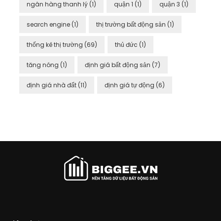
ngân hàng thanh lý
(1)
quận 1
(1)
quận 3
(1)
search engine
(1)
thị trường bất động sản
(1)
thống kê thị trường
(69)
thủ đức
(1)
tăng nóng
(1)
định giá bất động sản
(7)
định giá nhà đất
(11)
định giá tự động
(6)