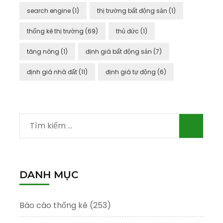
search engine
(1)
thị trường bất động sản
(1)
thống kê thị trường
(69)
thủ đức
(1)
tăng nóng
(1)
định giá bất động sản
(7)
định giá nhà đất
(11)
định giá tự động
(6)
Tìm
kiếm
cho:
DANH MỤC
Báo cáo thống kê
(253)