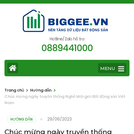
Bỏ
qua
và
tới
nội
Hotline/Zalo hỗ trợ
0889441000
dung
(ấn
Enter)
MENU
>
>
Trang chủ
Hướng dẫn
Chúc mừng ngày truyền thống Nghề Môi giới Bất động sản Việt
Nam
29/06/2023
HƯỚNG DẪN
Chúc mừng ngày truyền thống