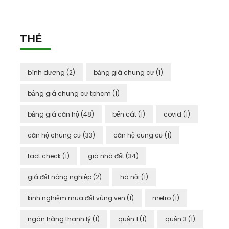
THẺ
bình dương
(2)
bảng giá chung cư
(1)
bảng giá chung cư tphcm
(1)
bảng giá căn hộ
(48)
bến cát
(1)
covid
(1)
căn hộ chung cư
(33)
căn hộ cung cư
(1)
fact check
(1)
giá nhà đất
(34)
giá đất nông nghiệp
(2)
hà nội
(1)
kinh nghiệm mua đất vùng ven
(1)
metro
(1)
ngân hàng thanh lý
(1)
quận 1
(1)
quận 3
(1)