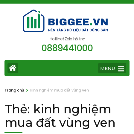
Bỏ
qua
và
tới
nội
Hotline/Zalo hỗ trợ
0889441000
dung
(ấn
Enter)
MENU
>
Trang chủ
kinh nghiệm mua đất vùng ven
Thẻ:
kinh nghiệm
mua đất vùng ven