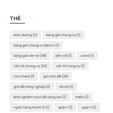
THẺ
bình dương
(2)
bảng giá chung cư
(1)
bảng giá chung cư tphcm
(1)
bảng giá căn hộ
(48)
bến cát
(1)
covid
(1)
căn hộ chung cư
(33)
căn hộ cung cư
(1)
fact check
(1)
giá nhà đất
(34)
giá đất nông nghiệp
(2)
hà nội
(1)
kinh nghiệm mua đất vùng ven
(1)
metro
(1)
ngân hàng thanh lý
(1)
quận 1
(1)
quận 3
(1)