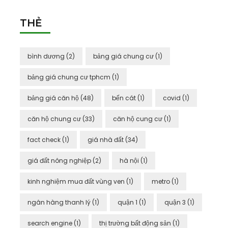
THẺ
bình dương
(2)
bảng giá chung cư
(1)
bảng giá chung cư tphcm
(1)
bảng giá căn hộ
(48)
bến cát
(1)
covid
(1)
căn hộ chung cư
(33)
căn hộ cung cư
(1)
fact check
(1)
giá nhà đất
(34)
giá đất nông nghiệp
(2)
hà nội
(1)
kinh nghiệm mua đất vùng ven
(1)
metro
(1)
ngân hàng thanh lý
(1)
quận 1
(1)
quận 3
(1)
search engine
(1)
thị trường bất động sản
(1)