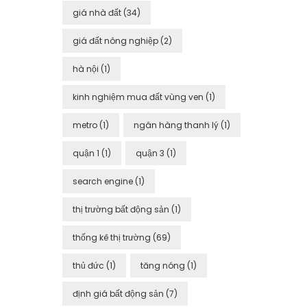
giá nhà đất
(34)
giá đất nông nghiệp
(2)
.
hà nội
(1)
kinh nghiệm mua đất vùng ven
(1)
metro
(1)
ngân hàng thanh lý
(1)
quận 1
(1)
quận 3
(1)
search engine
(1)
thị trường bất động sản
(1)
thống kê thị trường
(69)
thủ đức
(1)
tăng nóng
(1)
định giá bất động sản
(7)