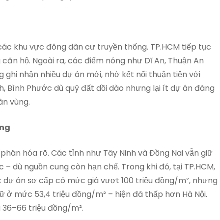
 các khu vực đông dân cư truyền thống. TP.HCM tiếp tục
 căn hộ. Ngoài ra, các điểm nóng như Dĩ An, Thuận An
ghi nhận nhiều dự án mới, nhờ kết nối thuận tiện với
h, Bình Phước dù quỹ đất dồi dào nhưng lại ít dự án đáng
àn vùng.
ơng
phân hóa rõ. Các tỉnh như Tây Ninh và Đồng Nai vẫn giữ
 – dù nguồn cung còn hạn chế. Trong khi đó, tại TP.HCM,
 dự án sơ cấp có mức giá vượt 100 triệu đồng/m², nhưng
iữ ở mức 53,4 triệu đồng/m² – hiện đã thấp hơn Hà Nội.
 36–66 triệu đồng/m².