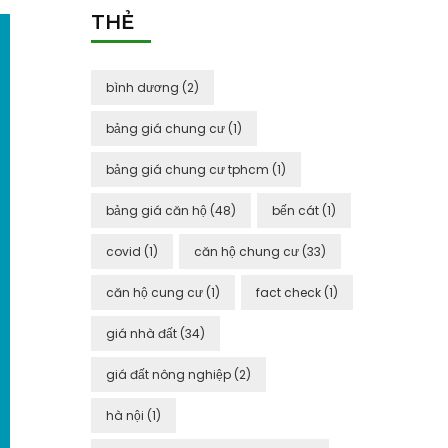
THẺ
bình dương
(2)
bảng giá chung cư
(1)
bảng giá chung cư tphcm
(1)
bảng giá căn hộ
(48)
bến cát
(1)
covid
(1)
căn hộ chung cư
(33)
căn hộ cung cư
(1)
fact check
(1)
giá nhà đất
(34)
giá đất nông nghiệp
(2)
hà nội
(1)