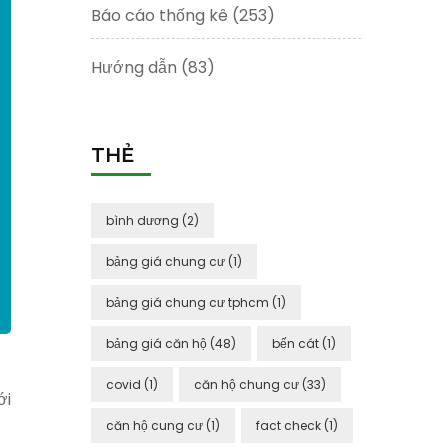
Báo cáo thống kê
(253)
Hướng dẫn
(83)
THẺ
bình dương
(2)
bảng giá chung cư
(1)
bảng giá chung cư tphcm
(1)
bảng giá căn hộ
(48)
bến cát
(1)
covid
(1)
căn hộ chung cư
(33)
ới
căn hộ cung cư
(1)
fact check
(1)