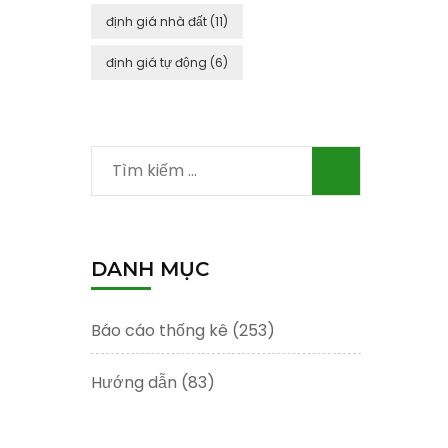
định giá nhà đất
(11)
định giá tự động
(6)
Tìm
kiếm
cho:
DANH MỤC
Báo cáo thống kê
(253)
Hướng dẫn
(83)