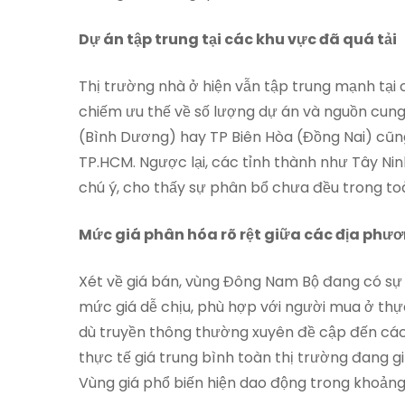
Dự án tập trung tại các khu vực đã quá tải
Thị trường nhà ở hiện vẫn tập trung mạnh tại
chiếm ưu thế về số lượng dự án và nguồn cung
(Bình Dương) hay TP Biên Hòa (Đồng Nai) cũng 
TP.HCM. Ngược lại, các tỉnh thành như Tây Nin
chú ý, cho thấy sự phân bổ chưa đều trong to
Mức giá phân hóa rõ rệt giữa các địa phư
Xét về giá bán, vùng Đông Nam Bộ đang có sự 
mức giá dễ chịu, phù hợp với người mua ở thực
dù truyền thông thường xuyên đề cập đến các
thực tế giá trung bình toàn thị trường đang g
Vùng giá phổ biến hiện dao động trong khoảng