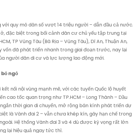
 với quy mô dân số vượt 14 triệu người – dẫn đầu cả nước
ở, đặc biệt trong bối cảnh dân cư chủ yếu tập trung tại
.HCM, TP Vũng Tàu (Bà Rịa – Vũng Tàu), Dĩ An, Thuận An,
vốn đã phát triển nhanh trong giai đoạn trước, nay lại
của người dân di cư và lực lượng lao động mới.
n bỏ ngỏ
kết nối nội vùng mạnh mẽ, với các tuyến Quốc lộ huyết
uyến cao tốc quan trọng như TP.HCM – Long Thành – Dầu
ngắn thời gian di chuyển, mở rộng bán kính phát triển dự
biệt là Vành đai 2 – vẫn chưa khép kín, gây hạn chế trong
 ngoài. Hệ thống Vành đai 3 và 4 dù được kỳ vọng rất lớn
g lại hiệu quả ngay tức thì.