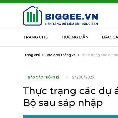
Bỏ
qua
và
tới
nội
TRANG CHỦ
HƯỚNG DẪN
BÁO C
dung
(ấn
>
>
Enter)
Trang chủ
Báo cáo thống kê
Thực trạng các dự á
24/06/2025
BÁO CÁO THỐNG KÊ
Thực trạng các dự
Bộ sau sáp nhập