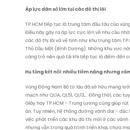
Áp lực dân số lớn tại các đô thị lõi
TP.HCM tiếp tục là trung tâm đầu tàu của vùng
Điều này gây ra áp lực cực lớn về nhu cầu nhà 
các đô thị lõi và vệ tinh như khu trung tâm TP
Thủ Dầu Một (Bình Dương). Những khu vực này 
càng trở nên quá tải khi tiếp tục là điểm đến 
Hạ tầng kết nối: nhiều tiềm năng nhưng cò
Vùng Đông Nam Bộ từ lâu đã sở hữu mạng lưới 
mạch như QL1A, QL51, QL13,… Đồng thời, các t
Giây hay TP.HCM – Trung Lương cũng giúp rút 
án. Tuy nhiên, hệ thống đường vành đai – đặc 
việc phát triển các khu đô thị mới ở các vành
nhưng vẫn trong quá trình triển khai, chưa man