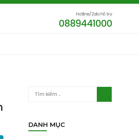
Hotline/Zalo hỗ trợ
0889441000
Tìm
kiếm
m
cho:
DANH MỤC