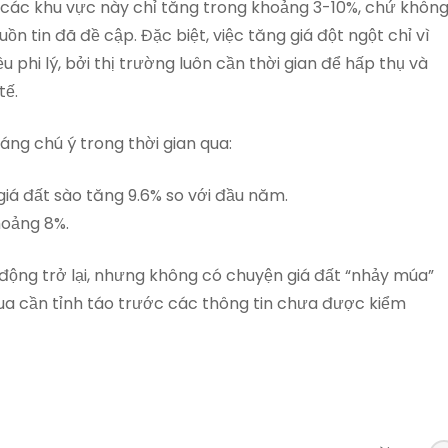
tại các khu vực này chỉ tăng trong khoảng 3-10%, chứ khôn
 tin đã đề cập. Đặc biệt, việc tăng giá đột ngột chỉ vì
 phi lý, bởi thị trường luôn cần thời gian để hấp thụ và
tế.
ng chú ý trong thời gian qua:
iá đất sào tăng 9.6% so với đầu năm.
oảng 8%.
 động trở lại, nhưng không có chuyện giá đất “nhảy múa”
ua cần tỉnh táo trước các thông tin chưa được kiểm