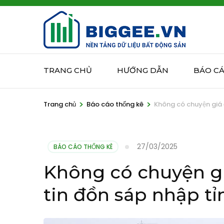
Bỏ
qua
và
tới
nội
TRANG CHỦ
HƯỚNG DẪN
BÁO C
dung
(ấn
>
>
Enter)
Trang chủ
Báo cáo thống kê
Không có chuyện giá 
27/03/2025
BÁO CÁO THỐNG KÊ
Không có chuyện g
tin đồn sáp nhập t