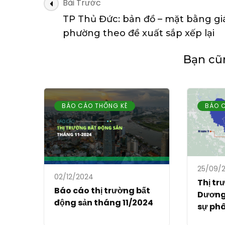
Điều
Bài Trước
hướng
TP Thủ Đức: bản đồ – mặt bằng gi
bài
phường theo đề xuất sắp xếp lại
viết
Bạn cũn
BÁO CÁO THỐNG KÊ
BÁO 
25/09/
02/12/2024
Thị tr
Báo cáo thị trường bất
Dương 
động sản tháng 11/2024
sự phâ