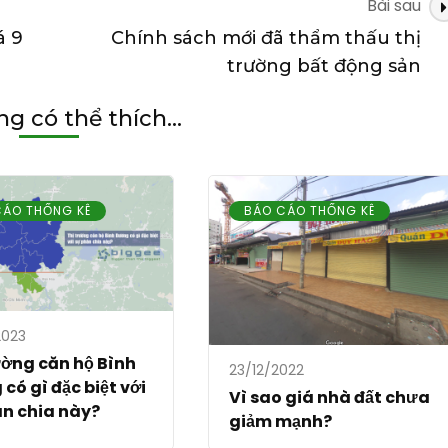
Bài sau
á 9
Chính sách mới đã thẩm thấu thị
trường bất động sản
g có thể thích...
CÁO THỐNG KÊ
BÁO CÁO THỐNG KÊ
2023
ường căn hộ Bình
23/12/2022
có gì đặc biệt với
Vì sao giá nhà đất chưa
n chia này?
giảm mạnh?