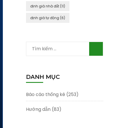
định giá nhà đất
(11)
định giá tự động
(6)
Tìm
kiếm
cho:
DANH MỤC
Báo cáo thống kê
(253)
Hướng dẫn
(83)