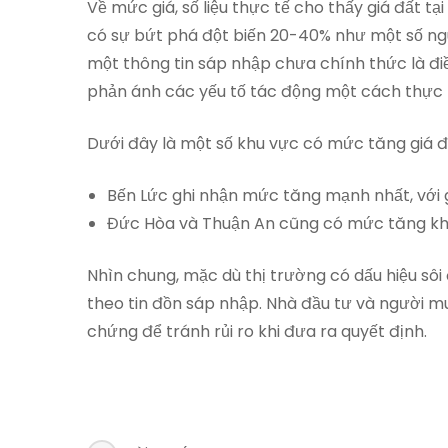
Về mức giá, số liệu thực tế cho thấy giá đất 
có sự bứt phá đột biến 20-40% như một số nguồn
một thông tin sáp nhập chưa chính thức là điều
phản ánh các yếu tố tác động một cách thực 
Dưới đây là một số khu vực có mức tăng giá đá
Bến Lức ghi nhận mức tăng mạnh nhất, với g
Đức Hòa và Thuận An cũng có mức tăng kh
Nhìn chung, mặc dù thị trường có dấu hiệu sôi
theo tin đồn sáp nhập. Nhà đầu tư và người m
chứng để tránh rủi ro khi đưa ra quyết định.