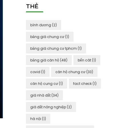
THẺ
bình dương
(2)
bảng giá chung cư
(1)
bảng giá chung cư tphcm
(1)
bảng giá căn hộ
(48)
bến cát
(1)
covid
(1)
căn hộ chung cư
(33)
căn hộ cung cư
(1)
fact check
(1)
giá nhà đất
(34)
giá đất nông nghiệp
(2)
hà nội
(1)