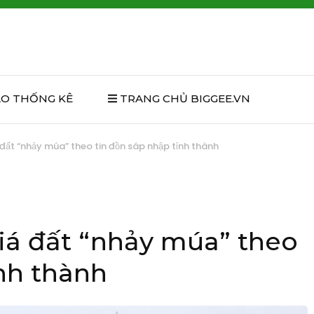
ÁO THỐNG KÊ
TRANG CHỦ BIGGEE.VN
đất “nhảy múa” theo tin đồn sáp nhập tỉnh thành
iá đất “nhảy múa” theo
ỉnh thành