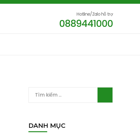
Hotline/Zalo hỗ trợ
0889441000
Tìm
kiếm
cho:
DANH MỤC