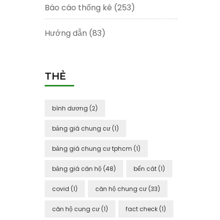
Báo cáo thống kê
(253)
Hướng dẫn
(83)
THẺ
bình dương
(2)
bảng giá chung cư
(1)
bảng giá chung cư tphcm
(1)
bảng giá căn hộ
(48)
bến cát
(1)
covid
(1)
căn hộ chung cư
(33)
căn hộ cung cư
(1)
fact check
(1)