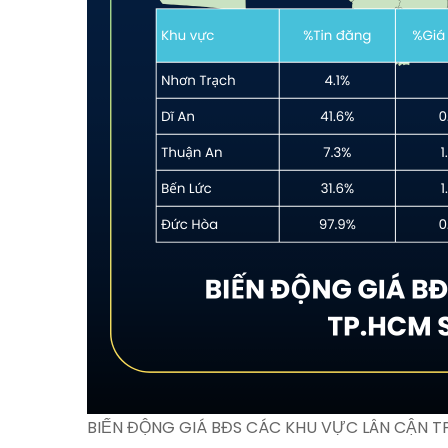
BIẾN ĐỘNG GIÁ BĐS CÁC KHU VỰC LÂN CẬN T