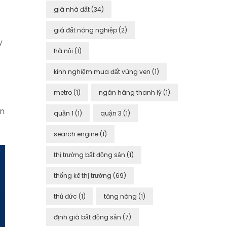
giá nhà đất
(34)
giá đất nông nghiệp
(2)
y
hà nội
(1)
kinh nghiệm mua đất vùng ven
(1)
metro
(1)
ngân hàng thanh lý
(1)
ản
quận 1
(1)
quận 3
(1)
search engine
(1)
thị trường bất động sản
(1)
thống kê thị trường
(69)
thủ đức
(1)
tăng nóng
(1)
định giá bất động sản
(7)