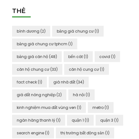
THẺ
bình dương
(2)
bảng giá chung cư
(1)
bảng giá chung cư tphcm
(1)
bảng giá căn hộ
(48)
bến cát
(1)
covid
(1)
căn hộ chung cư
(33)
căn hộ cung cư
(1)
fact check
(1)
giá nhà đất
(34)
giá đất nông nghiệp
(2)
hà nội
(1)
kinh nghiệm mua đất vùng ven
(1)
metro
(1)
ngân hàng thanh lý
(1)
quận 1
(1)
quận 3
(1)
search engine
(1)
thị trường bất động sản
(1)