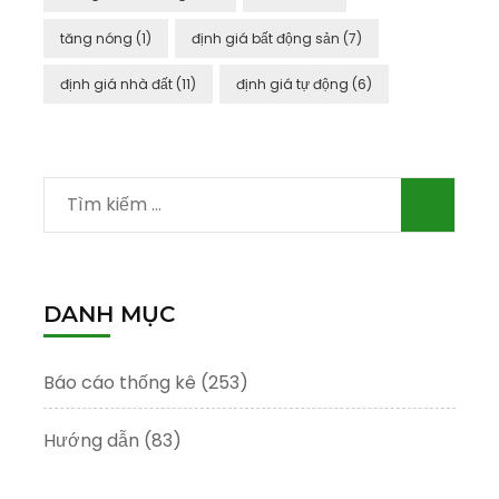
tăng nóng
(1)
định giá bất động sản
(7)
định giá nhà đất
(11)
định giá tự động
(6)
Tìm
kiếm
cho:
DANH MỤC
Báo cáo thống kê
(253)
Hướng dẫn
(83)