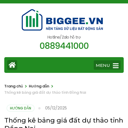
Bỏ
qua
và
tới
nội
Hotline/Zalo hỗ trợ
0889441000
dung
(ấn
Enter)
MENU
>
>
Trang chủ
Hướng dẫn
Thống kê bảng giá đất dự thảo tỉnh Đồng Nai
05/12/2025
HƯỚNG DẪN
Thống kê bảng giá đất dự thảo tỉnh