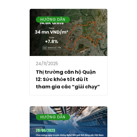
HƯỚNG DẪN
24/11/2025
Thị trường căn hộ Quận
12: Sức khỏe tốt dù ít
tham gia các “giải chạy”
HƯỚNG DẪN