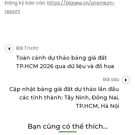
Đăng ký báo cáo:
https://biggee.vn/premium-
report
Điều
Bài Trước
hướng
Toàn cảnh dự thảo bảng giá đất
bài
TP.HCM 2026 qua dữ liệu và đồ họa
viết
Bài sau
Cập nhật bảng giá đất dự thảo lần đầu
các tỉnh thành: Tây Ninh, Đồng Nai,
TP.HCM, Hà Nội
Bạn cũng có thể thích...