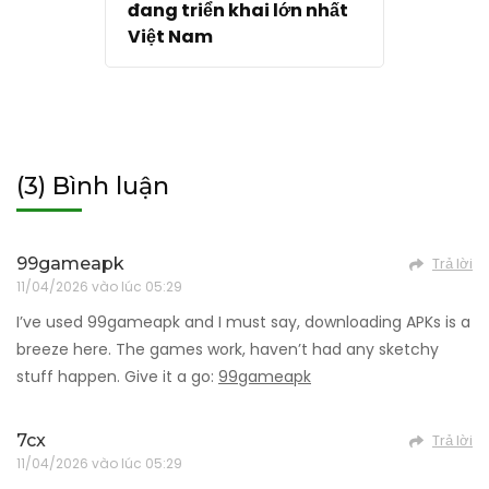
đang triển khai lớn nhất
Việt Nam
(3) Bình luận
99gameapk
Trả lời
11/04/2026 vào lúc 05:29
I’ve used 99gameapk and I must say, downloading APKs is a
breeze here. The games work, haven’t had any sketchy
stuff happen. Give it a go:
99gameapk
7cx
Trả lời
11/04/2026 vào lúc 05:29