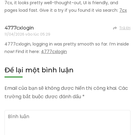
7cx, it looks pretty well-thought-out, UI is friendly, and
pages load fast. Give it a try if you found it via search:
7cx
4777cxlogin
Trả lời
11/04/2026 vào lúc 05:29
4777cxlogin, logging in was pretty smooth so far. I’m inside
now! Find it here:
4777cxlogin
Để lại một bình luận
Email của bạn sẽ không được hiển thị công khai.
Các
trường bắt buộc được đánh dấu
*
Bình
luận