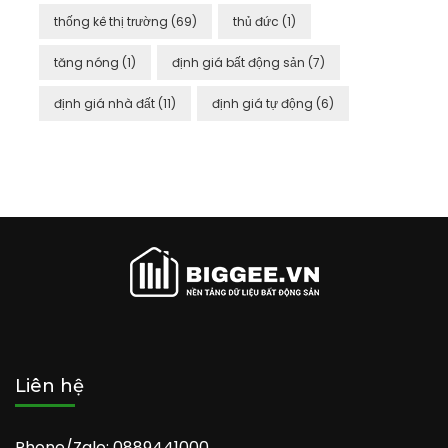
thống kê thị trường
(69)
thủ đức
(1)
tăng nóng
(1)
định giá bất động sản
(7)
định giá nhà đất
(11)
định giá tự động
(6)
Liên hệ
Phone/Zalo: 0889441000