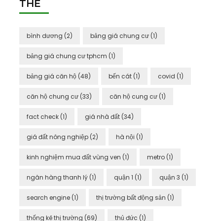
THẺ
bình dương
(2)
bảng giá chung cư
(1)
bảng giá chung cư tphcm
(1)
bảng giá căn hộ
(48)
bến cát
(1)
covid
(1)
căn hộ chung cư
(33)
căn hộ cung cư
(1)
fact check
(1)
giá nhà đất
(34)
giá đất nông nghiệp
(2)
hà nội
(1)
kinh nghiệm mua đất vùng ven
(1)
metro
(1)
ngân hàng thanh lý
(1)
quận 1
(1)
quận 3
(1)
search engine
(1)
thị trường bất động sản
(1)
thống kê thị trường
(69)
thủ đức
(1)