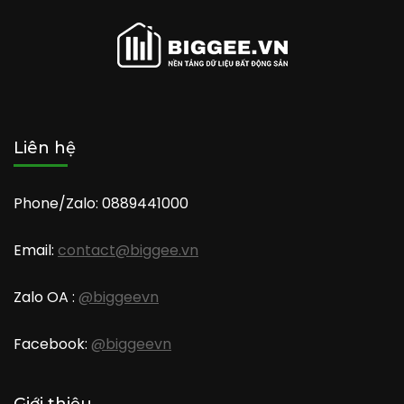
Liên hệ
Phone/Zalo: 0889441000
Email:
contact@biggee.vn
Zalo OA :
@biggeevn
Facebook:
@biggeevn
Giới thiệu