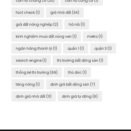
căn hộ chung cư
(33)
căn hộ cung cư
(1)
fact check
(1)
giá nhà đất
(34)
giá đất nông nghiệp
(2)
hà nội
(1)
kinh nghiệm mua đất vùng ven
(1)
metro
(1)
ngân hàng thanh lý
(1)
quận 1
(1)
quận 3
(1)
search engine
(1)
thị trường bất động sản
(1)
thống kê thị trường
(69)
thủ đức
(1)
tăng nóng
(1)
định giá bất động sản
(7)
định giá nhà đất
(11)
định giá tự động
(6)