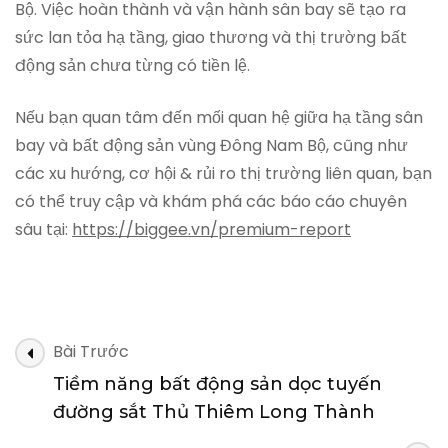
Bộ. Việc hoàn thành và vận hành sân bay sẽ tạo ra
sức lan tỏa hạ tầng, giao thương và thị trường bất
động sản chưa từng có tiền lệ.
Nếu bạn quan tâm đến mối quan hệ giữa hạ tầng sân
bay và bất động sản vùng Đông Nam Bộ, cũng như
các xu hướng, cơ hội & rủi ro thị trường liên quan, bạn
có thể truy cập và khám phá các báo cáo chuyên
sâu tại:
https://biggee.vn/premium-report
Điều
Bài Trước
hướng
Tiềm năng bất động sản dọc tuyến
bài
đường sắt Thủ Thiêm Long Thành
viết