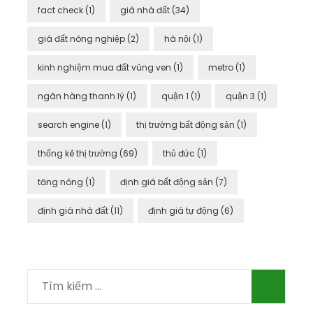
fact check
(1)
giá nhà đất
(34)
giá đất nông nghiệp
(2)
hà nội
(1)
kinh nghiệm mua đất vùng ven
(1)
metro
(1)
ngân hàng thanh lý
(1)
quận 1
(1)
quận 3
(1)
search engine
(1)
thị trường bất động sản
(1)
thống kê thị trường
(69)
thủ đức
(1)
tăng nóng
(1)
định giá bất động sản
(7)
định giá nhà đất
(11)
định giá tự động
(6)
Tìm
kiếm