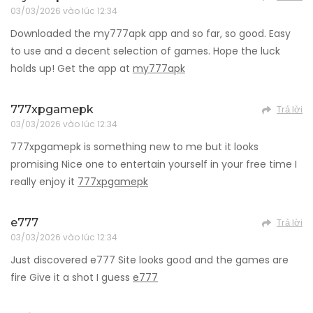
03/03/2026 vào lúc 12:34
Downloaded the my777apk app and so far, so good. Easy
to use and a decent selection of games. Hope the luck
holds up! Get the app at
my777apk
777xpgamepk
Trả lời
03/03/2026 vào lúc 12:34
777xpgamepk is something new to me but it looks
promising Nice one to entertain yourself in your free time I
really enjoy it
777xpgamepk
e777
Trả lời
03/03/2026 vào lúc 12:34
Just discovered e777 Site looks good and the games are
fire Give it a shot I guess
e777