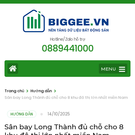
Bỏ
qua
và
tới
nội
Hotline/Zalo hỗ trợ
0889441000
dung
(ấn
Enter)
MENU
>
>
Trang chủ
Hướng dẫn
Sân bay Long Thành đủ chỗ cho 8 khu đô thị lớn nhất miền Nam
14/10/2025
HƯỚNG DẪN
Sân bay Long Thành đủ chỗ cho 8