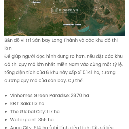
Bản đồ vị trí Sân bay Long Thành và các khu đô thị
lớn
Để giúp người đọc hình dung rõ hơn, nếu đặt các khu
đô thị quy mô lớn nhất miền Nam vào cùng một tỷ lệ,
tổng diện tích của 8 khu này xấp xỉ 5.141 ha, tương
đương quy mô của sân bay. Cụ thể:
Vinhomes Green Paradise: 2870 ha
KĐT Sala: 113 ha
The Global City: 117 ha
Waterpoint: 355 ha
Aqua City: 614 ha (chỉ tính diện tích đất, số liệu