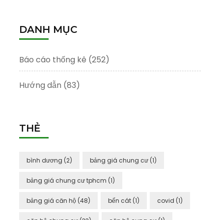
cho:
DANH MỤC
Báo cáo thống kê
(252)
Hướng dẫn
(83)
THẺ
bình dương
(2)
bảng giá chung cư
(1)
bảng giá chung cư tphcm
(1)
bảng giá căn hộ
(48)
bến cát
(1)
covid
(1)