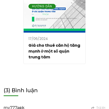
HƯỚNG DẪN
17/06/2024
Giá cho thuê căn hộ tăng
mạnh ở một số quận
trung tâm
(3) Bình luận
my777apk
Trả lời