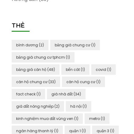
THẺ
bình dương
(2)
bảng giá chung cư
(1)
bảng giá chung cư tphcm
(1)
bảng giá căn hộ
(48)
bến cát
(1)
covid
(1)
căn hộ chung cư
(33)
căn hộ cung cư
(1)
fact check
(1)
giá nhà đất
(34)
giá đất nông nghiệp
(2)
hà nội
(1)
kinh nghiệm mua đất vùng ven
(1)
metro
(1)
ngân hàng thanh lý
(1)
quận 1
(1)
quận 3
(1)