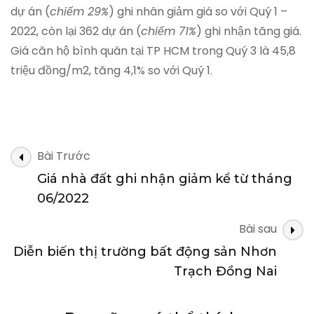
dự án (
chiếm 29%
) ghi nhân giảm giá so với Quý 1 –
2022, còn lại 362 dự án (
chiếm
71%
) ghi nhận tăng giá.
Giá căn hộ bình quân tại TP HCM trong Quý 3 là 45,8
triệu đồng/m2, tăng 4,1% so với Quý 1.
Điều
Bài Trước
hướng
Giá nhà đất ghi nhận giảm kể từ tháng
bài
06/2022
viết
Bài sau
Diễn biến thị trường bất động sản Nhơn
Trạch Đồng Nai