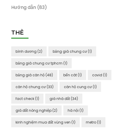
Hướng dẫn
(83)
THẺ
bình dương
(2)
bảng giá chung cư
(1)
bảng giá chung cư tphcm
(1)
bảng giá căn hộ
(48)
bến cát
(1)
covid
(1)
căn hộ chung cư
(33)
căn hộ cung cư
(1)
fact check
(1)
giá nhà đất
(34)
giá đất nông nghiệp
(2)
hà nội
(1)
kinh nghiệm mua đất vùng ven
(1)
metro
(1)