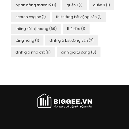
ngân hàng thanh lý
(1)
quận 1
(1)
quận 3
(1)
search engine
(1)
thị trường bất động sản
(1)
thống kê thị trường
(69)
thủ đức
(1)
tăng nóng
(1)
định giá bất động sản
(7)
định giá nhà đất
(11)
định giá tự động
(6)