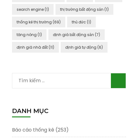
search engine
(1)
thị trường bất động sản
(1)
thống kê thị trường
(69)
thủ đức
(1)
tăng nóng
(1)
định giá bất động sản
(7)
định giá nhà đất
(11)
định giá tự động
(6)
Tìm
kiếm
cho:
DANH MỤC
Báo cáo thống kê
(253)