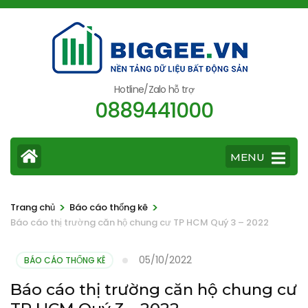
Bỏ
qua
và
tới
nội
Hotline/Zalo hỗ trợ
0889441000
dung
(ấn
Enter)
MENU
>
>
Trang chủ
Báo cáo thống kê
Báo cáo thị trường căn hộ chung cư TP HCM Quý 3 – 2022
05/10/2022
BÁO CÁO THỐNG KÊ
Báo cáo thị trường căn hộ chung cư