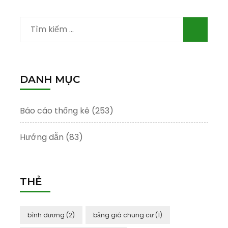
Tìm
kiếm
cho:
DANH MỤC
Báo cáo thống kê
(253)
Hướng dẫn
(83)
THẺ
bình dương
(2)
bảng giá chung cư
(1)