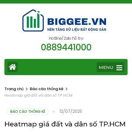
Bỏ
qua
và
tới
nội
Hotline/Zalo hỗ trợ
0889441000
dung
(ấn
Enter)
MENU
>
>
Trang chủ
Báo cáo thống kê
Heatmap giá đất và dân số TP.HCM
12/07/2025
BÁO CÁO THỐNG KÊ
Heatmap giá đất và dân số TP.HCM