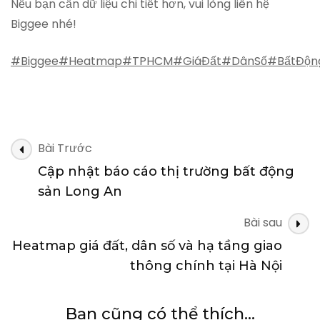
Nếu bạn cần dữ liệu chi tiết hơn, vui lòng liên hệ
Biggee nhé!
#Biggee
#Heatmap
#TPHCM
#GiáĐất
#DânSố
#BấtĐộn
Điều
Bài Trước
hướng
Cập nhật báo cáo thị trường bất động
bài
sản Long An
viết
Bài sau
Heatmap giá đất, dân số và hạ tầng giao
thông chính tại Hà Nội
Bạn cũng có thể thích...