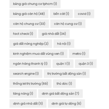
bảng giá chung cư tphcm
(1)
bảng giá căn hộ
(48)
bến cát
(1)
covid
(1)
căn hộ chung cư
(33)
căn hộ cung cư
(1)
fact check
(1)
giá nhà đất
(34)
giá đất nông nghiệp
(2)
hà nội
(1)
kinh nghiệm mua đất vùng ven
(1)
metro
(1)
ngân hàng thanh lý
(1)
quận 1
(1)
quận 3
(1)
search engine
(1)
thị trường bất động sản
(1)
thống kê thị trường
(69)
thủ đức
(1)
tăng nóng
(1)
định giá bất động sản
(7)
định giá nhà đất
(11)
định giá tự động
(6)