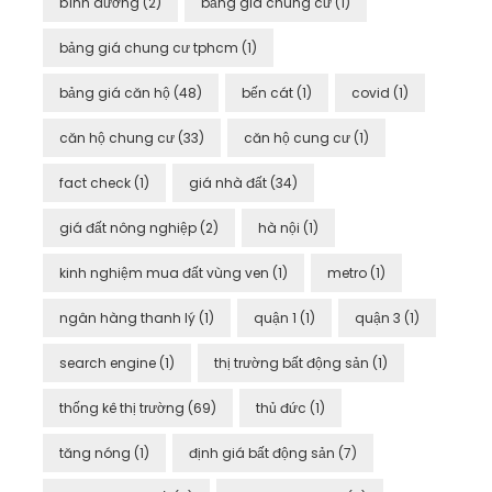
bình dương
(2)
bảng giá chung cư
(1)
bảng giá chung cư tphcm
(1)
bảng giá căn hộ
(48)
bến cát
(1)
covid
(1)
căn hộ chung cư
(33)
căn hộ cung cư
(1)
fact check
(1)
giá nhà đất
(34)
giá đất nông nghiệp
(2)
hà nội
(1)
kinh nghiệm mua đất vùng ven
(1)
metro
(1)
ngân hàng thanh lý
(1)
quận 1
(1)
quận 3
(1)
search engine
(1)
thị trường bất động sản
(1)
thống kê thị trường
(69)
thủ đức
(1)
tăng nóng
(1)
định giá bất động sản
(7)