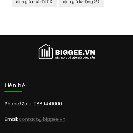
định giá nhà đất
(11)
định giá tự động
(6)
Liên hệ
Phone/Zalo: 0889441000
Email:
contact@biggee.vn