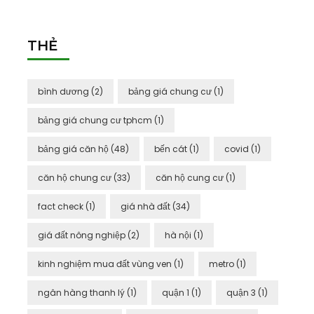
THẺ
bình dương
(2)
bảng giá chung cư
(1)
bảng giá chung cư tphcm
(1)
bảng giá căn hộ
(48)
bến cát
(1)
covid
(1)
căn hộ chung cư
(33)
căn hộ cung cư
(1)
fact check
(1)
giá nhà đất
(34)
giá đất nông nghiệp
(2)
hà nội
(1)
kinh nghiệm mua đất vùng ven
(1)
metro
(1)
ngân hàng thanh lý
(1)
quận 1
(1)
quận 3
(1)