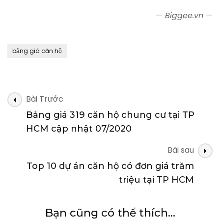
— Biggee.vn —
bảng giá căn hộ
Điều
Bài Trước
hướng
Bảng giá 319 căn hộ chung cư tại TP
bài
HCM cập nhật 07/2020
viết
Bài sau
Top 10 dự án căn hộ có đơn giá trăm
triệu tại TP HCM
Bạn cũng có thể thích...