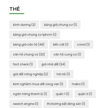
THẺ
bình dương
(2)
bảng giá chung cư
(1)
bảng giá chung cư tphcm
(1)
bảng giá căn hộ
(48)
bến cát
(1)
covid
(1)
căn hộ chung cư
(33)
căn hộ cung cư
(1)
fact check
(1)
giá nhà đất
(34)
giá đất nông nghiệp
(2)
hà nội
(1)
kinh nghiệm mua đất vùng ven
(1)
metro
(1)
ngân hàng thanh lý
(1)
quận 1
(1)
quận 3
(1)
search engine
(1)
thị trường bất động sản
(1)