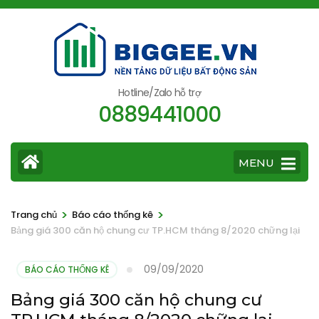
Bỏ
qua
và
tới
nội
Hotline/Zalo hỗ trợ
0889441000
dung
(ấn
Enter)
MENU
>
>
Trang chủ
Báo cáo thống kê
Bảng giá 300 căn hộ chung cư TP.HCM tháng 8/2020 chững lại
09/09/2020
BÁO CÁO THỐNG KÊ
Bảng giá 300 căn hộ chung cư