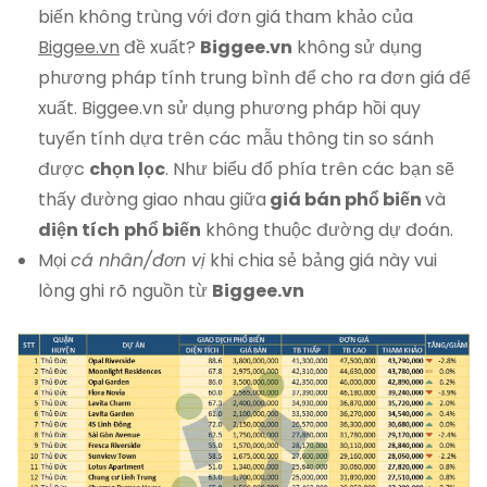
biến không trùng với đơn giá tham khảo của
Biggee.vn
đề xuất?
Biggee.vn
không sử dụng
phương pháp tính trung bình để cho ra đơn giá để
xuất. Biggee.vn sử dụng phương pháp hồi quy
tuyến tính dựa trên các mẫu thông tin so sánh
được
chọn lọc
. Như biểu đổ phía trên các bạn sẽ
thấy đường giao nhau giữa
giá bán phổ biến
và
diện tích
phổ biến
không thuộc đường dự đoán.
Mọi
cá nhân/đơn vị
khi chia sẻ bảng giá này vui
lòng ghi rõ nguồn từ
Biggee.vn