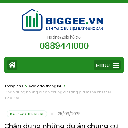
Bỏ
qua
và
tới
nội
Hotline/Zalo hỗ trợ
0889441000
dung
(ấn
Enter)
MENU
>
>
Trang chủ
Báo cáo thống kê
Chân dung những dự án chung cư tăng giá mạnh nhất tại
TP.HCM
25/03/2025
BÁO CÁO THỐNG KÊ
Chân dung những dự án chung cư