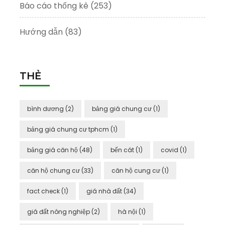
Báo cáo thống kê
(253)
Hướng dẫn
(83)
THẺ
bình dương
(2)
bảng giá chung cư
(1)
bảng giá chung cư tphcm
(1)
bảng giá căn hộ
(48)
bến cát
(1)
covid
(1)
căn hộ chung cư
(33)
căn hộ cung cư
(1)
fact check
(1)
giá nhà đất
(34)
giá đất nông nghiệp
(2)
hà nội
(1)